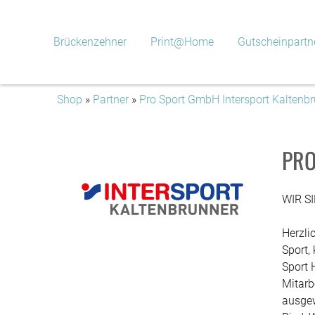
Brückenzehner
Print@Home
Gutscheinpartn
Shop
»
Partner
»
Pro Sport GmbH Intersport Kaltenb
PRO
WIR S
Herzli
Sport,
Sport 
Mitarb
ausgew