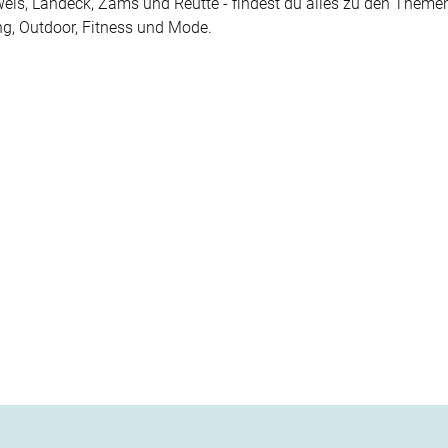
Wels, Landeck, Zams und Reutte - findest du alles zu den Themen
g, Outdoor, Fitness und Mode.