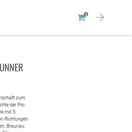
0
RUNNER
enschaft zum
chte der Pro
e mit 5
ten Richtungen
den, Braunau,