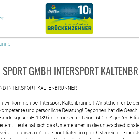
er
runner
 SPORT GMBH INTERSPORT KALTENB
IND INTERSPORT KALTENBRUNNER
ch willkommen bei Intersport Kaltenbrunner! Wir stehen für Leid
 kompetente und persönliche Beratung! Begonnen hat die Geschi
HandelsgesmbH 1989 in Gmunden mit einer 600 m² großen Filial
eitern. Heute hat sich das Unternehmen in die unterschiedlichs
eitet. In unseren 7 Intersportfilialen in ganz Österreich - Gmun