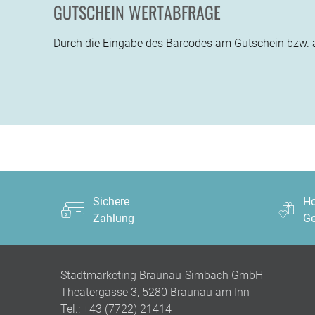
GUTSCHEIN WERTABFRAGE
Durch die Eingabe des Barcodes am Gutschein bzw. au
Sichere
Ho
Zahlung
Ge
Stadtmarketing Braunau-Simbach GmbH
Theatergasse 3, 5280 Braunau am Inn
Tel.:
+43 (7722) 21414