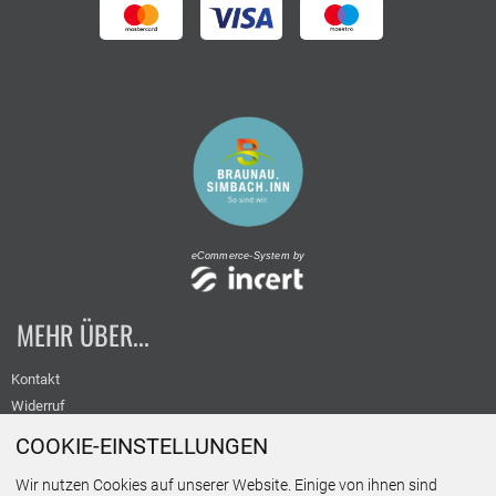
eCommerce-System by
MEHR ÜBER...
Kontakt
Widerruf
Versand
COOKIE-EINSTELLUNGEN
Datenschutz
Wir nutzen Cookies auf unserer Website. Einige von ihnen sind
AGB