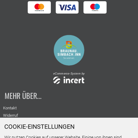
eCommerce-System by
MEHR ÜBER...
Kontakt
Widerruf
Versand
COOKIE-EINSTELLUNGEN
Datenschutz
Wir nutzen Cookies auf unserer Website. Einige von ihnen sind
AGB