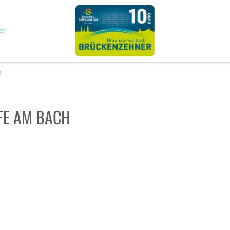
er
h
FE AM BACH