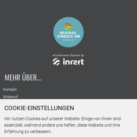
eCommerce-System by
MEHR ÜBER...
Kontakt
Widerruf
Versand
COOKIE-EINSTELLUNGEN
Datenschutz
Wir nutzen Cookies auf unserer Website. Einige von ihnen sind
AGB
essenziell, während andere uns helfen, diese Website und Ihre
Widerruf
Erfahrung zu verbessern.
Vertragsbedingungen für Partner